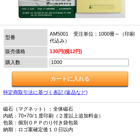
AM5001 受注単位：1000冊～（印刷
型番
代込み）
販売価格
130円(税12円)
購入数
特定商取引法に基づく表記 (返品など)
磁石（マグネット）：全体磁石
内紙：70×70/１度印刷（２度以上追加料金）
包装：個別ＯＰＰのり付き袋包装
納期：ロゴ案確定後１０日以内