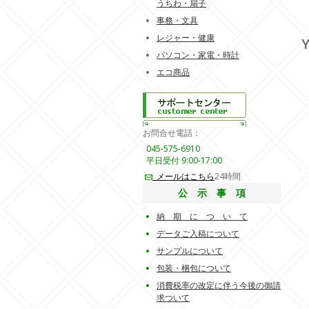
うちわ・扇子
事務・文具
レジャー・健康
Y
パソコン・家電・時計
エコ商品
お問合せ電話：
045-575-6910
平日受付 9:00-17:00
メールはこちら
24時間
公 示 事 項
納 期 に つ い て
データご入稿について
サンプルについて
包装・梱包について
消費税率の改定に伴う今後の御請
求ついて