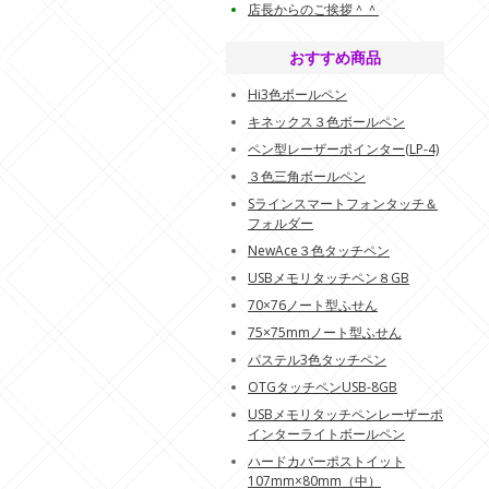
店長からのご挨拶＾＾
おすすめ商品
Hi3色ボールペン
キネックス３色ボールペン
ペン型レーザーポインター(LP-4)
３色三角ボールペン
Sラインスマートフォンタッチ＆
フォルダー
NewAce３色タッチペン
USBメモリタッチペン８GB
70×76ノート型ふせん
75×75mmノート型ふせん
パステル3色タッチペン
OTGタッチペンUSB-8GB
USBメモリタッチペンレーザーポ
インターライトボールペン
ハードカバーポストイット
107mm×80mm（中）