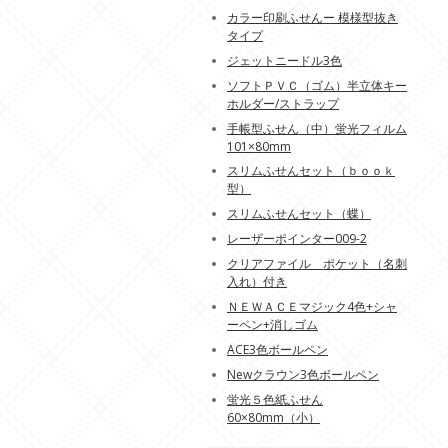
カラー印刷ふせんー 模様型抜き
タイプ
ジェットニードル3色
ソフトＰＶＣ（ゴム）半立体キー
ホルダー/ストラップ
手帳型ふせん（中）蛍光フィルム
101×80mm
スリムふせんセット（ｂｏｏｋ
型）
スリムふせんセット（蝶）
レーザーポインター009-2
クリアファイル ポケット（名刺
入れ）付き
ＮＥＷＡＣＥマジック4色+シャ
ーペン+消しゴム
ACE3色ボールペン
Newクラウン3色ボールペン
蛍光５色紙ふせん
60×80mm（小）