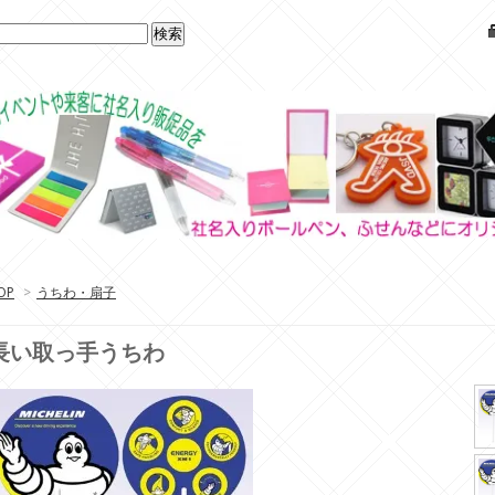
OP
>
うちわ・扇子
長い取っ手うちわ