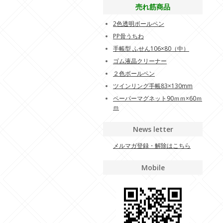
売れ筋商品
2色透明ボールペン
PP骨うちわ
手帳型 ふせん106×80（中）
ゴム液晶クリーナー
２色ボールペン
ツインリング手帳83×130mm
ペーパーマグネット90ｍｍ×60ｍ
ｍ
News letter
メルマガ登録・解除はこちら
Mobile