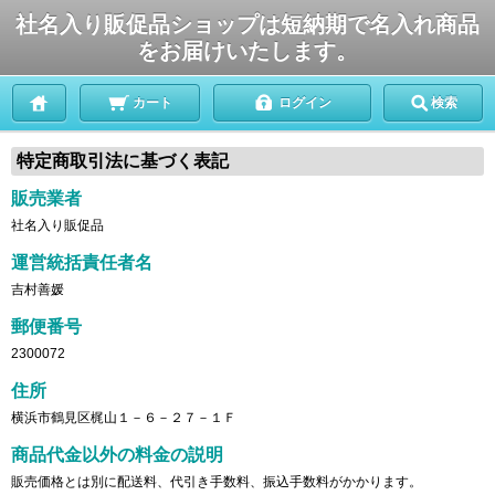
社名入り販促品ショップは短納期で名入れ商品
をお届けいたします。
カート
ログイン
検索
特定商取引法に基づく表記
販売業者
社名入り販促品
運営統括責任者名
吉村善媛
郵便番号
2300072
住所
横浜市鶴見区梶山１－６－２７－１Ｆ
商品代金以外の料金の説明
販売価格とは別に配送料、代引き手数料、振込手数料がかかります。