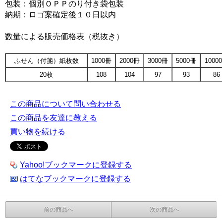
包装：個別ＯＰＰのり付き袋包装
納期：ロゴ案確定後１０日以内
数量による販売価格表（税抜き）
ふせん（付箋）紙枚数
1000冊
2000冊
3000冊
5000冊
1000
20枚
108
104
97
93
86
この商品について問い合わせる
この商品を友達に教える
買い物を続ける
Yahoo!ブックマークに登録する
はてなブックマークに登録する
前の商品へ
次の商品へ