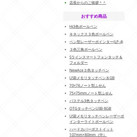
店長からのご挨拶＾＾
おすすめ商品
Hi3色ボールペン
キネックス３色ボールペン
ペン型レーザーポインター(LP-4)
３色三角ボールペン
Sラインスマートフォンタッチ＆
フォルダー
NewAce３色タッチペン
USBメモリタッチペン８GB
70×76ノート型ふせん
75×75mmノート型ふせん
パステル3色タッチペン
OTGタッチペンUSB-8GB
USBメモリタッチペンレーザーポ
インターライトボールペン
ハードカバーポストイット
107mm×80mm（中）