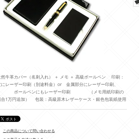
天然牛革カバー（名刺入れ） ＋ メモ ＋ 高級ボールペン 印刷：
皮にレーザー印刷（別途料金）or 金属部分にレーザー印刷、
ボールペンにもレーザー印刷 （メモ用紙印刷の
場合1万円追加） 包装：高級原木レザーケース・銀色包装紙使用
この商品について問い合わせる