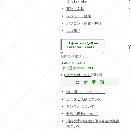
うちわ・扇子
事務・文具
レジャー・健康
パソコン・家電・時計
エコ商品
Y
お問合せ電話：
045-575-6910
平日受付 9:00-17:00
メールはこちら
24時間
公 示 事 項
納 期 に つ い て
データご入稿について
サンプルについて
包装・梱包について
消費税率の改定に伴う今後の御請
求ついて