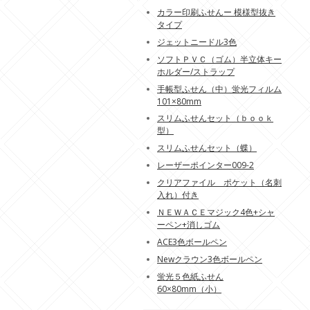
カラー印刷ふせんー 模様型抜き
タイプ
ジェットニードル3色
ソフトＰＶＣ（ゴム）半立体キー
ホルダー/ストラップ
手帳型ふせん（中）蛍光フィルム
101×80mm
スリムふせんセット（ｂｏｏｋ
型）
スリムふせんセット（蝶）
レーザーポインター009-2
クリアファイル ポケット（名刺
入れ）付き
ＮＥＷＡＣＥマジック4色+シャ
ーペン+消しゴム
ACE3色ボールペン
Newクラウン3色ボールペン
蛍光５色紙ふせん
60×80mm（小）