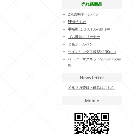
売れ筋商品
2色透明ボールペン
PP骨うちわ
手帳型 ふせん106×80（中）
ゴム液晶クリーナー
２色ボールペン
ツインリング手帳83×130mm
ペーパーマグネット90ｍｍ×60ｍ
ｍ
News letter
メルマガ登録・解除はこちら
Mobile