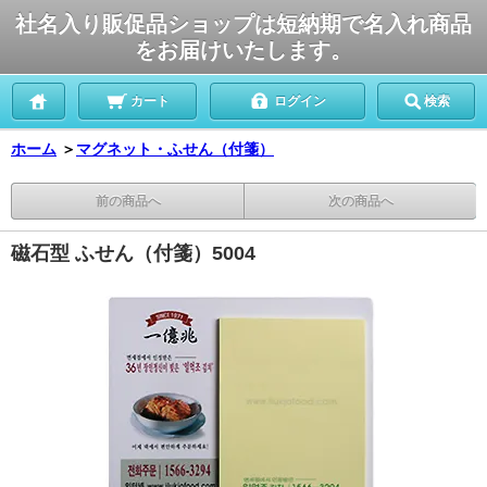
社名入り販促品ショップは短納期で名入れ商品
をお届けいたします。
カート
ログイン
検索
ホーム
＞
マグネット・ふせん（付箋）
前の商品へ
次の商品へ
磁石型 ふせん（付箋）5004