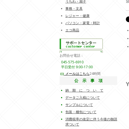
うちわ・扇子
事務・文具
レジャー・健康
パソコン・家電・時計
エコ商品
お問合せ電話：
045-575-6910
平日受付 9:00-17:00
メールはこちら
24時間
公 示 事 項
Y
納 期 に つ い て
データご入稿について
サンプルについて
包装・梱包について
消費税率の改定に伴う今後の御請
求ついて