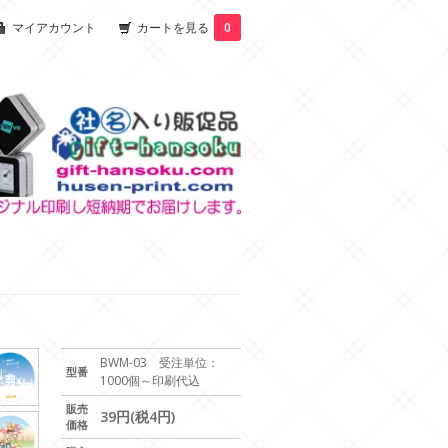
マイアカウント
カートを見る
0
BWM-03 受注単位：
型番
1000個～印刷代込
販売
39円(税4円)
価格