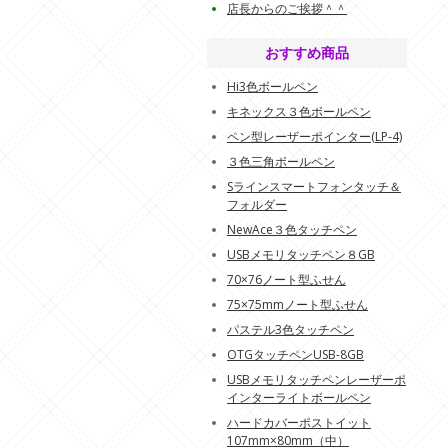
店長からのご挨拶＾＾
おすすめ商品
Hi3色ボールペン
キネックス３色ボールペン
ペン型レーザーポインター(LP-4)
３色三角ボールペン
Sラインスマートフォンタッチ＆
フォルダー
NewAce３色タッチペン
USBメモリタッチペン８GB
70×76ノート型ふせん
75×75mmノート型ふせん
パステル3色タッチペン
OTGタッチペンUSB-8GB
USBメモリタッチペンレーザーポ
インターライトボールペン
ハードカバーポストイット
107mm×80mm（中）