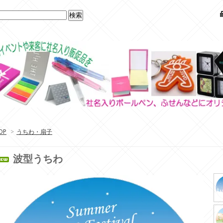
OP
>
うちわ・扇子
波型うちわ