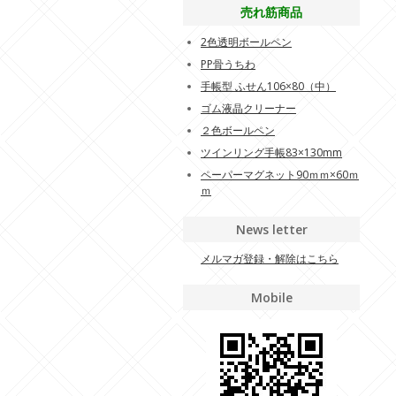
売れ筋商品
2色透明ボールペン
PP骨うちわ
手帳型 ふせん106×80（中）
ゴム液晶クリーナー
２色ボールペン
ツインリング手帳83×130mm
ペーパーマグネット90ｍｍ×60ｍ
ｍ
News letter
メルマガ登録・解除はこちら
Mobile