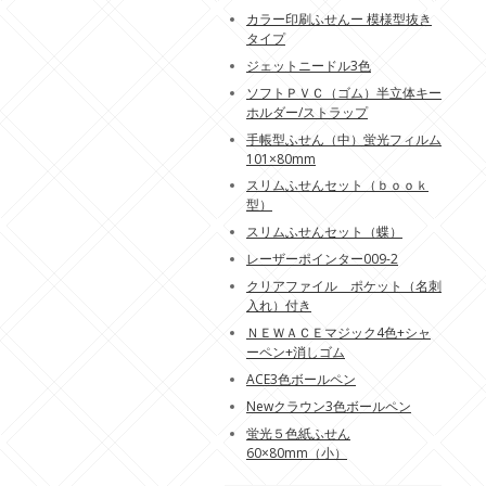
カラー印刷ふせんー 模様型抜き
タイプ
ジェットニードル3色
ソフトＰＶＣ（ゴム）半立体キー
ホルダー/ストラップ
手帳型ふせん（中）蛍光フィルム
101×80mm
スリムふせんセット（ｂｏｏｋ
型）
スリムふせんセット（蝶）
レーザーポインター009-2
クリアファイル ポケット（名刺
入れ）付き
ＮＥＷＡＣＥマジック4色+シャ
ーペン+消しゴム
ACE3色ボールペン
Newクラウン3色ボールペン
蛍光５色紙ふせん
60×80mm（小）