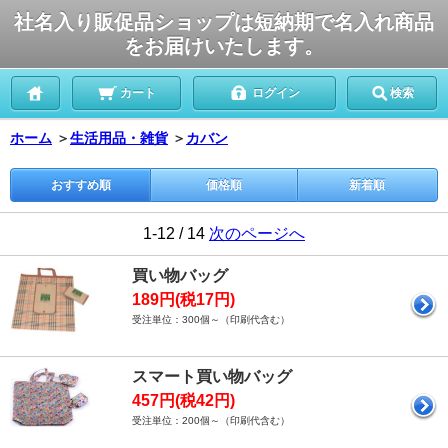
社名入り販促品ショップは短納期で名入れ商品
をお届けいたします。
カート
ログイン
検索
ホーム
＞
生活用品・雑貨
＞
カバン
おすすめ順
価格順
新着順
1-12 / 14
次のページへ
買い物バッグ
189円(税17円)
受注単位：300個～（印刷代含む）
スマート買い物バッグ
457円(税42円)
受注単位：200個～（印刷代含む）